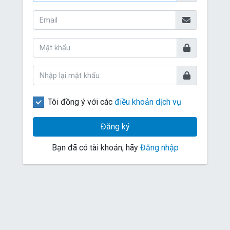
Tôi đồng ý với các
điều khoản dịch vụ
Đăng ký
Bạn đã có tài khoản, hãy
Đăng nhập