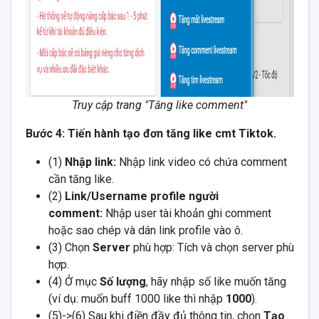
Truy cập trang "Tăng like comment"
Bước 4: Tiến hành tạo đơn tăng like cmt Tiktok.
(1)
Nhập link:
Nhập link video có chứa comment
cần tăng like.
(2)
Link/Username profile người
comment:
Nhập user tài khoản ghi comment
hoặc sao chép và dán link profile vào ô.
(3) Chọn
Server
phù hợp: Tích và chọn server phù
hợp.
(4) Ở mục
Số lượng
, hãy nhập số like muốn tăng
(ví dụ: muốn buff 1000 like thì nhập
1000
).
(5)->(6) Sau khi điền đầy đủ thông tin, chọn
Tạo