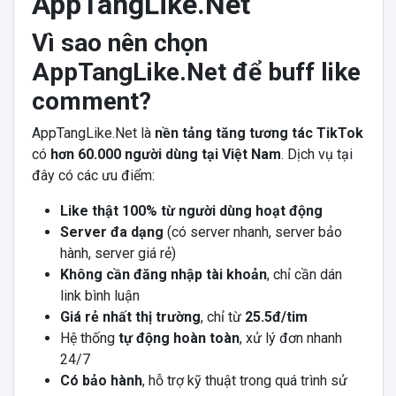
AppTangLike.Net
Vì sao nên chọn
AppTangLike.Net để buff like
comment?
AppTangLike.Net là
nền tảng tăng tương tác TikTok
có
hơn 60.000 người dùng tại Việt Nam
. Dịch vụ tại
đây có các ưu điểm:
Like thật 100% từ người dùng hoạt động
Server đa dạng
(có server nhanh, server bảo
hành, server giá rẻ)
Không cần đăng nhập tài khoản
, chỉ cần dán
link bình luận
Giá rẻ nhất thị trường
, chỉ từ
25.5đ/tim
Hệ thống
tự động hoàn toàn
, xử lý đơn nhanh
24/7
Có bảo hành
, hỗ trợ kỹ thuật trong quá trình sử