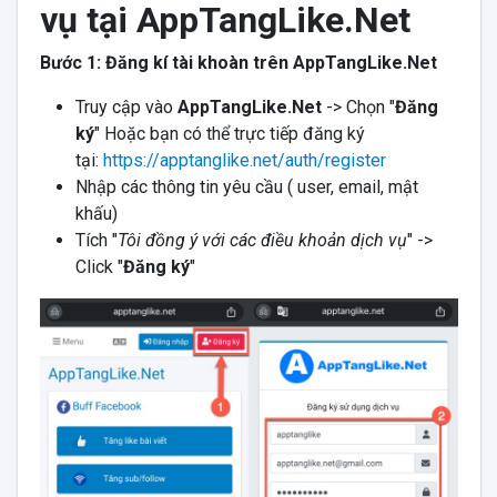
vụ tại AppTangLike.Net
Bước 1: Đăng kí tài khoàn trên AppTangLike.Net
Truy cập vào
AppTangLike.Net
-> Chọn "
Đăng
ký
" Hoặc bạn có thể trực tiếp đăng ký
tại:
https://apptanglike.net/auth/register
Nhập các thông tin yêu cầu ( user, email, mật
khấu)
Tích "
Tôi đồng ý với các điều khoản dịch vụ
" ->
Click "
Đăng ký
"