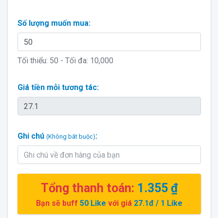
Số lượng muốn mua:
Tối thiểu:
50
- Tối đa:
10,000
Giá tiền mỗi tương tác:
Ghi chú
:
(Không bắt buộc)
Tổng thanh toán:
1.355 ₫
Bạn sẽ buff
50
Like
với giá
27.1đ
/ 1 Like