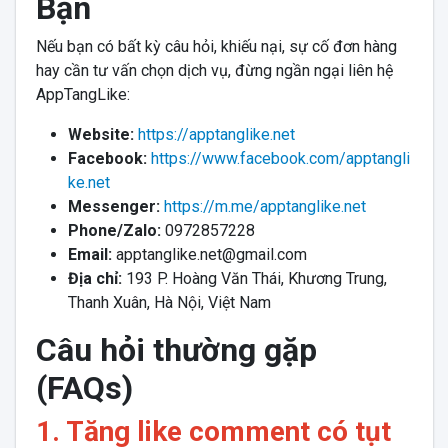
Bạn
Nếu bạn có bất kỳ câu hỏi, khiếu nại, sự cố đơn hàng
hay cần tư vấn chọn dịch vụ, đừng ngần ngại liên hệ
AppTangLike:
Website:
https://apptanglike.net
Facebook:
https://www.facebook.com/apptangli
ke.net
Messenger:
https://m.me/apptanglike.net
Phone/Zalo:
0972857228
Email:
apptanglike.net@gmail.com
Địa chỉ:
193 P. Hoàng Văn Thái, Khương Trung,
Thanh Xuân, Hà Nội, Việt Nam
Câu hỏi thường gặp
(FAQs)
1. Tăng like comment có tụt