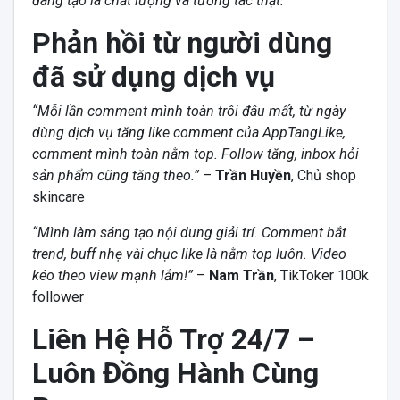
đang tạo là chất lượng và tương tác thật.
Phản hồi từ người dùng
đã sử dụng dịch vụ
“Mỗi lần comment mình toàn trôi đâu mất, từ ngày
dùng dịch vụ tăng like comment của AppTangLike,
comment mình toàn nằm top. Follow tăng, inbox hỏi
sản phẩm cũng tăng theo.”
–
Trần Huyền
, Chủ shop
skincare
“Mình làm sáng tạo nội dung giải trí. Comment bắt
trend, buff nhẹ vài chục like là nằm top luôn. Video
kéo theo view mạnh lắm!”
–
Nam Trần
, TikToker 100k
follower
Liên Hệ Hỗ Trợ 24/7 –
Luôn Đồng Hành Cùng