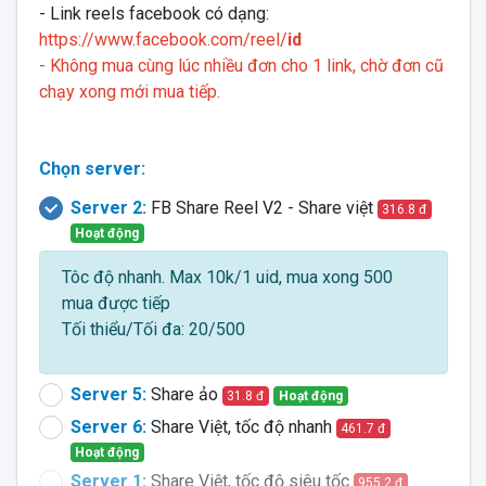
- Link reels facebook có dạng:
https://www.facebook.com/reel/
id
- Không mua cùng lúc nhiều đơn cho 1 link, chờ đơn cũ
chạy xong mới mua tiếp.
Chọn server:
Server 2:
FB Share Reel V2 - Share việt
316.8 đ
Hoạt động
Tôc độ nhanh. Max 10k/1 uid, mua xong 500
mua được tiếp
Tối thiểu/Tối đa: 20/500
Server 5:
Share ảo
31.8 đ
Hoạt động
Server 6:
Share Việt, tốc độ nhanh
461.7 đ
Hoạt động
Server 1:
Share Việt, tốc độ siêu tốc
955.2 đ