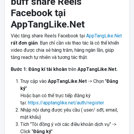
buff share Reels
Facebook tại
AppTangLike.Net
Việc tăng share Reels Facebook tại
AppTangLike.Net
rất đơn giản
. Bạn chỉ cần vài thao tác là có thể khiến
video được chia sẻ hàng trăm, hàng ngàn lần, giúp
tăng reach tự nhiên và tương tác thật.
Bước 1: Đăng kí tài khoàn
trên
AppTangLike.Net.
Truy cập vào
AppTangLike.Net
-> Chọn "
Đăng
ký
"
Hoặc bạn có thể trực tiếp đăng ký
tại:
https://apptanglike.net/auth/register
Nhập nội dung được yêu cầu ( user/ sđt, email,
mật khấu)
Tích "Tôi đồng ý với các điều khoản dịch vụ" ->
Click "
Đăng ký
"