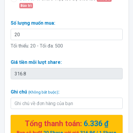
Bảo trì
Số lượng muốn mua:
Tối thiểu:
20
- Tối đa:
500
Giá tiền mỗi lượt share:
Ghi chú
:
(Không bắt buộc)
Tổng thanh toán:
6.336 ₫
Bạn sẽ buff
20
Share
với giá
316.8đ
/ 1 Share