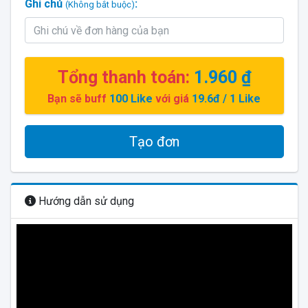
Ghi chú
:
(Không bắt buộc)
Tổng thanh toán:
1.960 ₫
Bạn sẽ buff
100
Like
với giá
19.6đ
/ 1 Like
Tạo đơn
Hướng dẫn sử dụng