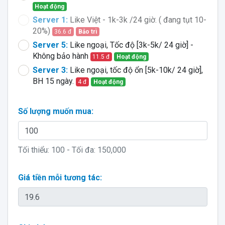
Hoạt động
Server 1:
Like Việt - 1k-3k /24 giờ. ( đang tụt 10-
20%)
36.6 đ
Bảo trì
Server 5:
Like ngoại, Tốc độ [3k-5k/ 24 giờ] -
Không bảo hành
11.5 đ
Hoạt động
Server 3:
Like ngoại, tốc độ ổn [5k-10k/ 24 giờ],
BH 15 ngày.
4 đ
Hoạt động
Số lượng muốn mua:
Tối thiểu:
100
- Tối đa:
150,000
Giá tiền mỗi tương tác: