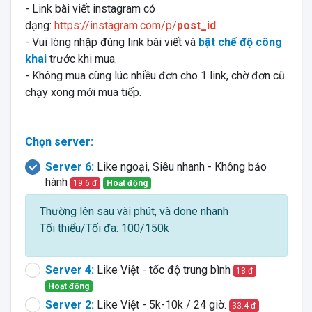
- Link bài viết instagram có
dạng:
https://instagram.com/p/
post_id
- Vui lòng nhập đúng link bài viết và
bật chế độ công
khai
trước khi mua.
- Không mua cùng lúc nhiều đơn cho 1 link, chờ đơn cũ
chạy xong mới mua tiếp.
Chọn server:
Server 6:
Like ngoại, Siêu nhanh - Không bảo
hành
19.6 đ
Hoạt động
Thường lên sau vài phút, và done nhanh
Tối thiểu/Tối đa: 100/150k
Server 4:
Like Việt - tốc độ trung bình
18 đ
Hoạt động
Server 2:
Like Việt - 5k-10k / 24 giờ.
33.4 đ