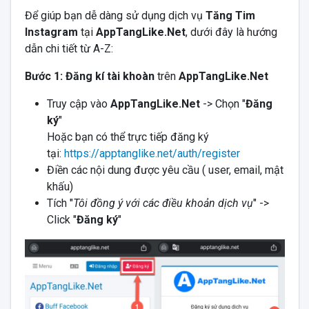
Để giúp bạn dễ dàng sử dụng dịch vụ
Tăng Tim
Instagram
tại
AppTangLike.Net
, dưới đây là hướng
dẫn chi tiết từ A-Z:
Bước 1: Đăng kí tài khoàn
trên
AppTangLike.Net
Truy cập vào
AppTangLike.Net
-> Chọn "
Đăng
ký
"
Hoặc bạn có thể trực tiếp đăng ký
tại:
https://apptanglike.net/auth/register
Điền các nội dung được yêu cầu ( user, email, mật
khấu)
Tích "
Tôi đồng ý với các điều khoản dịch vụ
" ->
Click "
Đăng ký
"