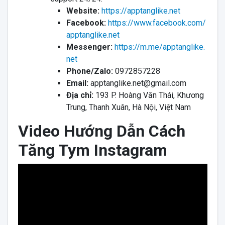
Website:
https://apptanglike.net
Facebook:
https://www.facebook.com/
apptanglike.net
Messenger:
https://m.me/apptanglike.
net
Phone/Zalo:
0972857228
Email:
apptanglike.net@gmail.com
Địa chỉ:
193 P. Hoàng Văn Thái, Khương
Trung, Thanh Xuân, Hà Nội, Việt Nam
Video Hướng Dẫn Cách
Tăng Tym Instagram