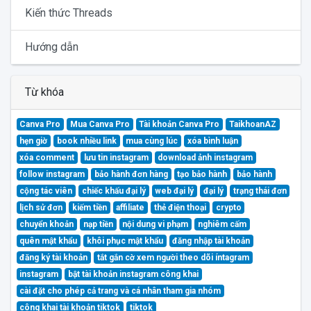
Kiến thức Threads
Hướng dẫn
Từ khóa
Canva Pro
Mua Canva Pro
Tài khoản Canva Pro
TaikhoanAZ
hẹn giờ
book nhiều link
mua cùng lúc
xóa bình luận
xóa comment
lưu tin instagram
download ảnh instagram
follow instagram
bảo hành đơn hàng
tạo bảo hành
bảo hành
cộng tác viên
chiếc khấu đại lý
web đại lý
đại lý
trạng thái đơn
lịch sử đơn
kiếm tiền
affiliate
thẻ điện thoại
crypto
chuyển khoản
nạp tiền
nội dung vi phạm
nghiêm cấm
quên mật khẩu
khôi phục mật khẩu
đăng nhập tài khoản
đăng ký tài khoản
tắt gắn cờ xem người theo dõi íntagram
instagram
bật tài khoản instagram công khai
cài đặt cho phép cả trang và cá nhân tham gia nhóm
công khai tài khoản tiktok
tiktok