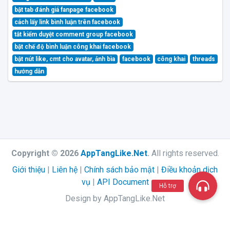
bật tab đánh giá fanpage facebook
cách lấy link bình luận trên facebook
tắt kiểm duyệt comment group facebook
bật chế độ bình luận công khai facebook
bật nút like, cmt cho avatar, ảnh bìa
facebook
công khai
threads
hướng dẫn
Copyright © 2026
AppTangLike.Net
.
All rights reserved.
Giới thiệu
|
Liên hệ
|
Chính sách bảo mật
|
Điều khoản dịch
vụ
|
API Document
Hỗ trợ
Design by AppTangLike.Net