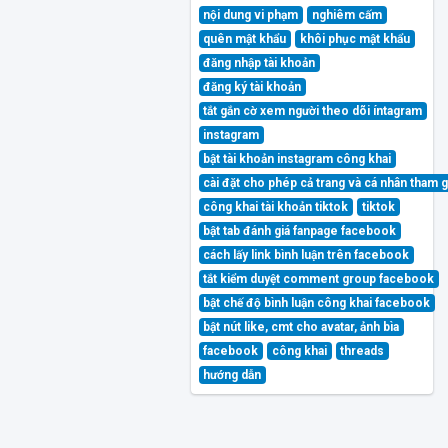
nội dung vi phạm
nghiêm cấm
quên mật khẩu
khôi phục mật khẩu
đăng nhập tài khoản
đăng ký tài khoản
tắt gắn cờ xem người theo dõi íntagram
instagram
bật tài khoản instagram công khai
cài đặt cho phép cả trang và cá nhân tham 
công khai tài khoản tiktok
tiktok
bật tab đánh giá fanpage facebook
cách lấy link bình luận trên facebook
tắt kiểm duyệt comment group facebook
bật chế độ bình luận công khai facebook
bật nút like, cmt cho avatar, ảnh bìa
facebook
công khai
threads
hướng dẫn