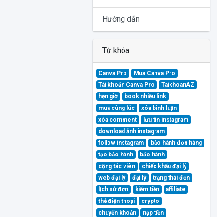
Hướng dẫn
Từ khóa
Canva Pro
Mua Canva Pro
Tài khoản Canva Pro
TaikhoanAZ
hẹn giờ
book nhiều link
mua cùng lúc
xóa bình luận
xóa comment
lưu tin instagram
download ảnh instagram
follow instagram
bảo hành đơn hàng
tạo bảo hành
bảo hành
cộng tác viên
chiếc khấu đại lý
web đại lý
đại lý
trạng thái đơn
lịch sử đơn
kiếm tiền
affiliate
thẻ điện thoại
crypto
chuyển khoản
nạp tiền